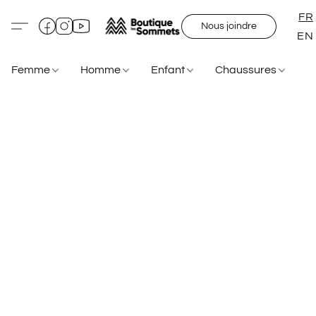
FR
Nous joindre
EN
Femme
Homme
Enfant
Chaussures
S