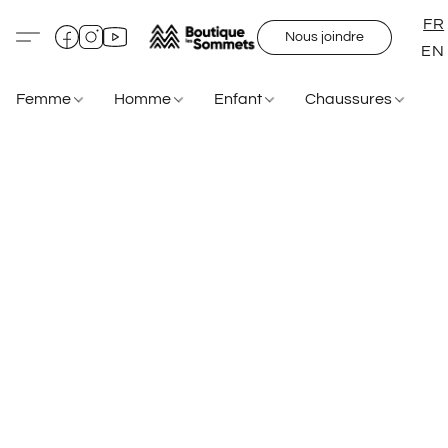
FR
Nous joindre
EN
Femme
Homme
Enfant
Chaussures
S