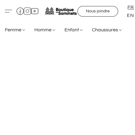
FR
Nous joindre
EN
Femme
Homme
Enfant
Chaussures
S